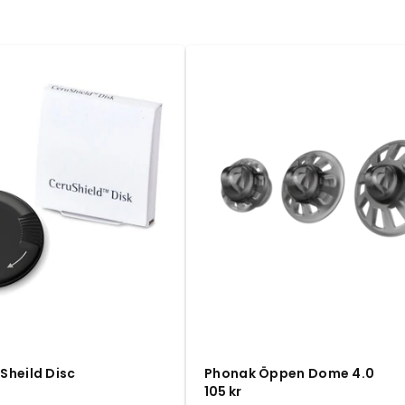
REA
Sheild Disc
Phonak Öppen Dome 4.0
jningspris
Ordinarie
105 kr
pris