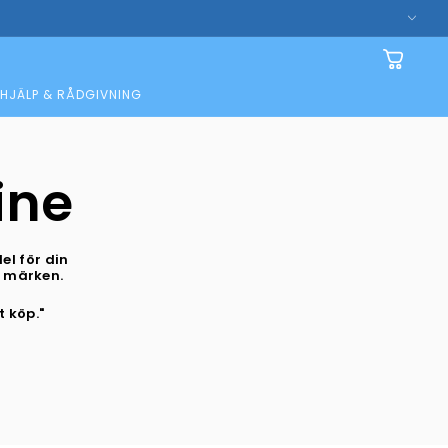
Varukorg
HJÄLP & RÅDGIVNING
ine
el för din
a märken.
t köp."