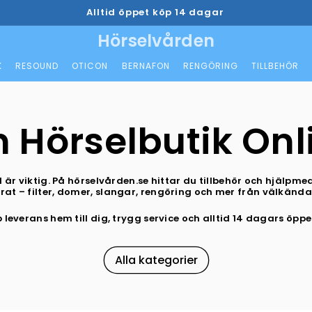
Alltid öppet köp 14 dagar
Hörselvården
K
RESOUND
OTICON
BERNAFON
RENGÖRING
TILLBEHÖR
n Hörselbutik Onl
l är viktig. På hörselvården.se hittar du tillbehör och hjälpmed
at – filter, domer, slangar, rengöring och mer från välkänd
leverans hem till dig, trygg service och alltid 14 dagars öppe
Alla kategorier