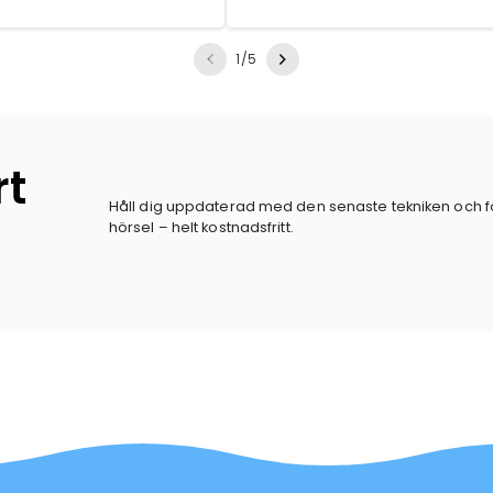
av
1
/
5
rt
Håll dig uppdaterad med den senaste tekniken och 
hörsel – helt kostnadsfritt.