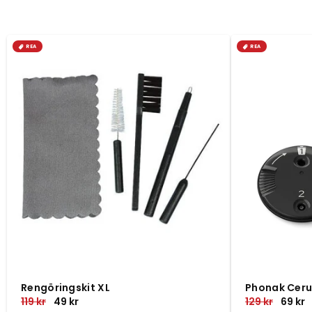
REA
Rengöringskit XL
Phonak Ceru
Ordinarie
119 kr
Försäljningspris
49 kr
Ordinarie
129 kr
Försäl
69 kr
pris
pris