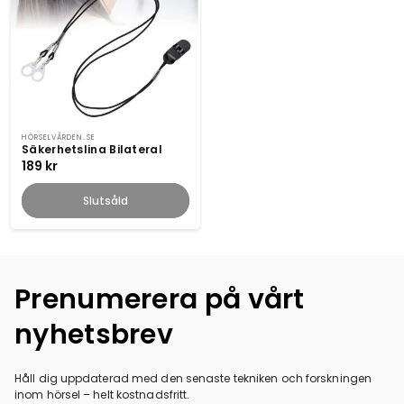
SLUTSÅLD
Säljare:
HÖRSELVÅRDEN.SE
Säkerhetslina Bilateral
Ordinarie
189 kr
pris
Slutsåld
Prenumerera på vårt
nyhetsbrev
Håll dig uppdaterad med den senaste tekniken och forskningen
inom hörsel – helt kostnadsfritt.