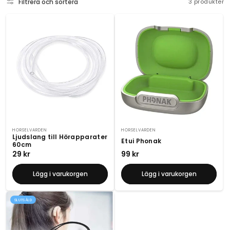
Filtrera och sortera
3 produkter
e
r
i
e
:
Säljare:
HORSELVARDEN
Säljare:
HORSELVARDEN
Ljudslang till Hörapparater
Etui Phonak
60cm
Ordinarie
29 kr
Ordinarie
99 kr
pris
pris
Lägg i varukorgen
Lägg i varukorgen