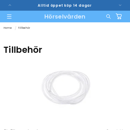
vidare
Alltid öppet köp 14 dagar
till
innehåll
Hörselvården
Varukorg
Home
Tillbehör
P
Tillbehör
r
o
d
u
k
t
s