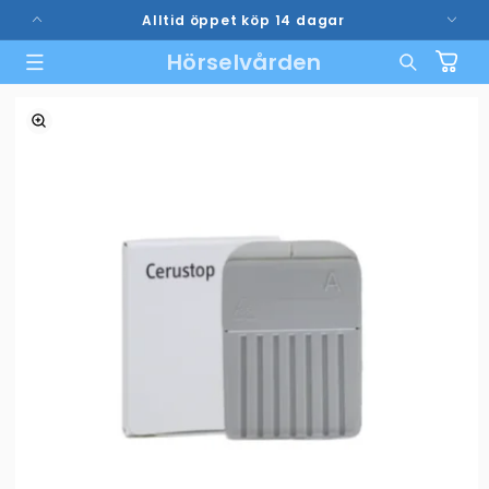
vidare
Alltid öppet köp 14 dagar
till
innehåll
Hörselvården
Varukorg
vidare till
duktinformation