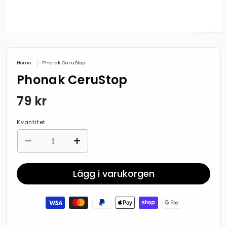
Öppna
mediet
1
i
Home
Phonak CeruStop
modalfönster
Phonak CeruStop
Ordinarie
79 kr
pris
Kvantitet
Minska
Öka
kvantitet
kvantitet
för
för
Phonak
Phonak
Lägg i varukorgen
CeruStop
CeruStop
Betalningsmetoder