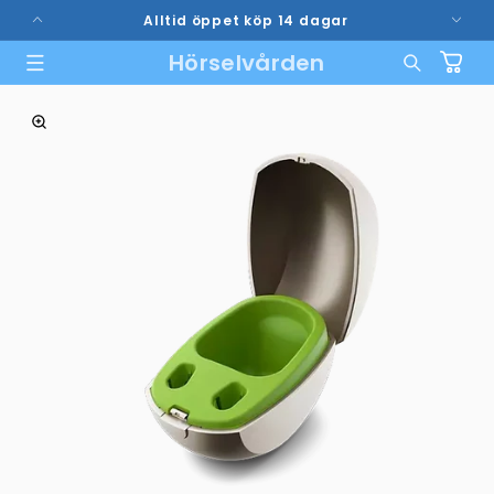
vidare
Alltid öppet köp 14 dagar
till
innehåll
Hörselvården
Varukorg
vidare till
duktinformation